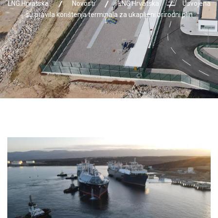
LNG Hrvatska
Novosti
LNG Hrvatska
Usvojena
su pravila korištenja terminala za ukapljeni prirodni plin