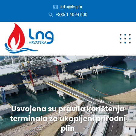
info@lng.hr
+385 1 4094 600
Usvojena su pravila korištenja
terminala za ukapljeni prirodni
plin