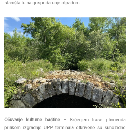
staništa te na gospodarenje otpadom.
Očuvanje kulturne baštine
– Krčenjem trase plinovoda
prilikom izgradnje UPP terminala otkrivene su suhozidne