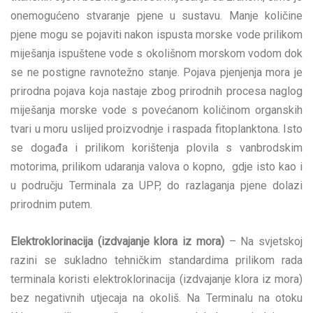
onemogućeno stvaranje pjene u sustavu. Manje količine
pjene mogu se pojaviti nakon ispusta morske vode prilikom
miješanja ispuštene vode s okolišnom morskom vodom dok
se ne postigne ravnotežno stanje. Pojava pjenjenja mora je
prirodna pojava koja nastaje zbog prirodnih procesa naglog
miješanja morske vode s povećanom količinom organskih
tvari u moru uslijed proizvodnje i raspada fitoplanktona. Isto
se događa i prilikom korištenja plovila s vanbrodskim
motorima, prilikom udaranja valova o kopno, gdje isto kao i
u području Terminala za UPP, do razlaganja pjene dolazi
prirodnim putem.
Elektroklorinacija (izdvajanje klora iz mora)
– Na svjetskoj
razini se sukladno tehničkim standardima prilikom rada
terminala koristi elektroklorinacija (izdvajanje klora iz mora)
bez negativnih utjecaja na okoliš. Na Terminalu na otoku