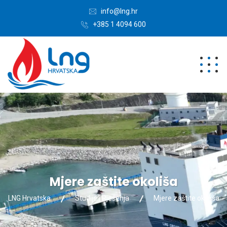
info@lng.hr
+385 1 4094 600
Mjere zaštite okoliša
LNG Hrvatska
Studije i Rješenja
Mjere zaštite okoliša