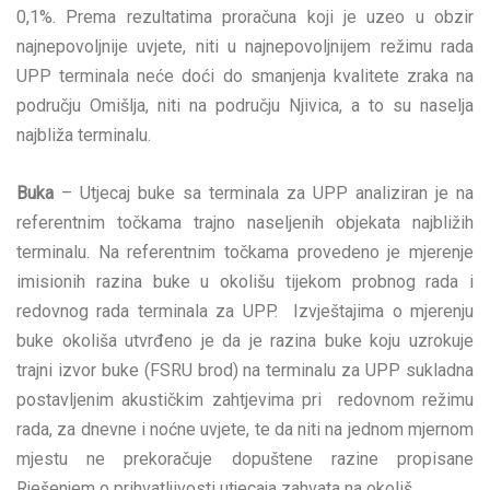
0,1%. Prema rezultatima proračuna koji je uzeo u obzir
najnepovoljnije uvjete, niti u najnepovoljnijem režimu rada
UPP terminala neće doći do smanjenja kvalitete zraka na
području Omišlja, niti na području Njivica, a to su naselja
najbliža terminalu.
Buka
– Utjecaj buke sa terminala za UPP analiziran je na
referentnim točkama trajno naseljenih objekata najbližih
terminalu. Na referentnim točkama provedeno je mjerenje
imisionih razina buke u okolišu tijekom probnog rada i
redovnog rada terminala za UPP. Izvještajima o mjerenju
buke okoliša utvrđeno je da je razina buke koju uzrokuje
trajni izvor buke (FSRU brod) na terminalu za UPP sukladna
postavljenim akustičkim zahtjevima pri redovnom režimu
rada, za dnevne i noćne uvjete, te da niti na jednom mjernom
mjestu ne prekoračuje dopuštene razine propisane
Rješenjem o prihvatljivosti utjecaja zahvata na okoliš.