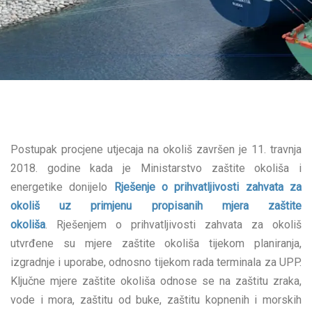
Postupak procjene utjecaja na okoliš završen je 11. travnja
2018. godine kada je Ministarstvo zaštite okoliša i
energetike donijelo
Rješenje o prihvatljivosti zahvata za
okoliš uz primjenu propisanih mjera zaštite
okoliša
. Rješenjem o prihvatljivosti zahvata za okoliš
utvrđene su mjere zaštite okoliša tijekom planiranja,
izgradnje i uporabe, odnosno tijekom rada terminala za UPP.
Ključne mjere zaštite okoliša odnose se na zaštitu zraka,
vode i mora, zaštitu od buke, zaštitu kopnenih i morskih