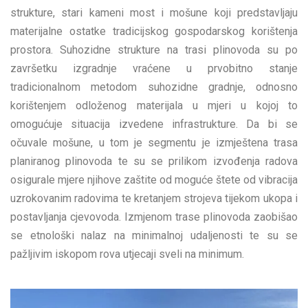
strukture, stari kameni most i mošune koji predstavljaju
materijalne ostatke tradicijskog gospodarskog korištenja
prostora. Suhozidne strukture na trasi plinovoda su po
završetku izgradnje vraćene u prvobitno stanje
tradicionalnom metodom suhozidne gradnje, odnosno
korištenjem odloženog materijala u mjeri u kojoj to
omogućuje situacija izvedene infrastrukture. Da bi se
očuvale mošune, u tom je segmentu je izmještena trasa
planiranog plinovoda te su se prilikom izvođenja radova
osigurale mjere njihove zaštite od moguće štete od vibracija
uzrokovanim radovima te kretanjem strojeva tijekom ukopa i
postavljanja cjevovoda. Izmjenom trase plinovoda zaobišao
se etnološki nalaz na minimalnoj udaljenosti te su se
pažljivim iskopom rova utjecaji sveli na minimum.