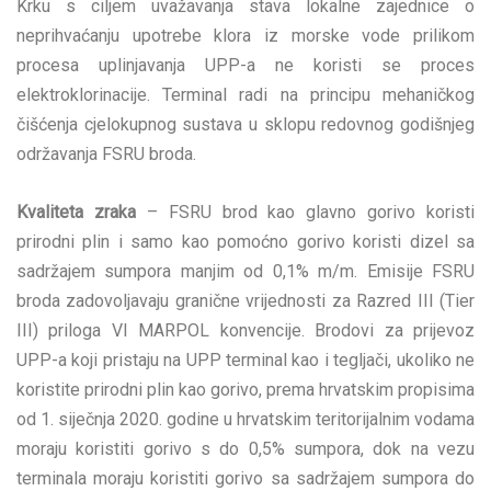
Krku s ciljem uvažavanja stava lokalne zajednice o
neprihvaćanju upotrebe klora iz morske vode prilikom
procesa uplinjavanja UPP-a ne koristi se proces
elektroklorinacije. Terminal radi na principu mehaničkog
čišćenja cjelokupnog sustava u sklopu redovnog godišnjeg
održavanja FSRU broda.
Kvaliteta zraka
– FSRU brod kao glavno gorivo koristi
prirodni plin i samo kao pomoćno gorivo koristi dizel sa
sadržajem sumpora manjim od 0,1% m/m. Emisije FSRU
broda zadovoljavaju granične vrijednosti za Razred III (Tier
III) priloga VI MARPOL konvencije. Brodovi za prijevoz
UPP-a koji pristaju na UPP terminal kao i tegljači, ukoliko ne
koristite prirodni plin kao gorivo, prema hrvatskim propisima
od 1. siječnja 2020. godine u hrvatskim teritorijalnim vodama
moraju koristiti gorivo s do 0,5% sumpora, dok na vezu
terminala moraju koristiti gorivo sa sadržajem sumpora do