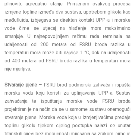
plinovito agregatno stanje. Primjenom ovakvog procesa
izmjene topline između dva sustava, upotrebom glikola kao
međufluida, izbjegava se direktan kontakt UPP-a i morske
vode čime se utjecaj na hlađenje mora maksimalno
smanjuje. U najnepovoljnijem režimu rada terminala na
udaljenosti od 200 metara od FSRU broda razlika u
temperaturi mora može biti najviše 1 °C, dok na udaljenosti
od 400 metara od FSRU broda razlika u temperaturi mora
nije mjerljiva.
Stvaranje pjene
– FSRU brod podmorski zahvaća i ispušta
morsku vodu koju koristi za uplinjavanje UPP-a. Sustav
zahvaćanja te ispuštanja morske vode FSRU broda
projektiran je na način da se u samome sustavu onemogući
stvaranje pjene. Morska voda koja u izmjenjivačima predaje
toplinu glikolu tijekom cijelog postupka nalazi se unutar
titanskih cijevi bez mogućnosti miješanja sa zrakom, čime je