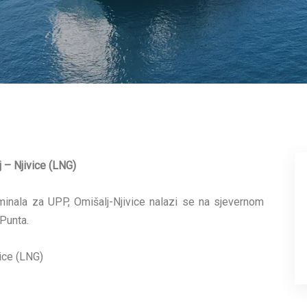
j – Njivice (LNG)
inala za UPP, Omišalj-Njivice nalazi se na sjevernom
 Punta.
ice (LNG)