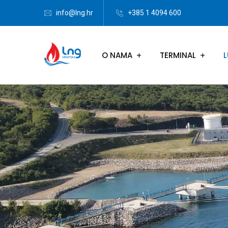
info@lng.hr
+385 1 4094 600
O NAMA
TERMINAL
L