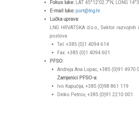
Fokus luke:
LAT 45°12’02.7″N, LONG 14°3
E-mail luke:
port@lng.hr
Lučka uprava:
LNG HRVATSKA d.o.o., Sektor razvojnih i 
poslova
Tel: +385 (0)1 4094 614
Fax: +385 (0)1 4094 601
PFSO:
Andreja Ana Lopac, +385 (0)91 4970 
Zamjenici PFSO-a:
Ivo Kapučija, +385 (0)98 861 119
Dinko Petrov, +385 (0)91 2210 001