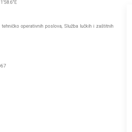
1’58.6″E
tehničko operativnih poslova, Služba lučkih i zaštitnih
067