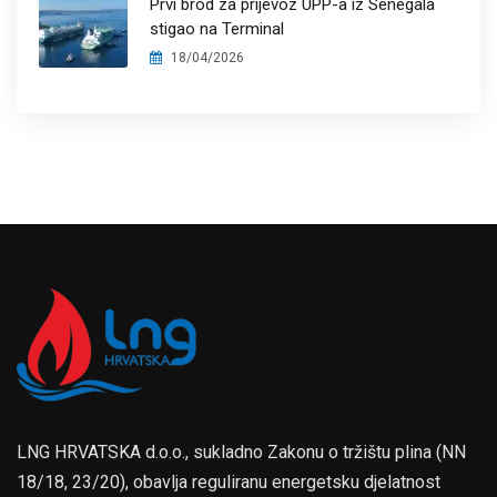
Prvi brod za prijevoz UPP-a iz Senegala
stigao na Terminal
18/04/2026
LNG HRVATSKA d.o.o., sukladno Zakonu o tržištu plina (NN
18/18, 23/20), obavlja reguliranu energetsku djelatnost