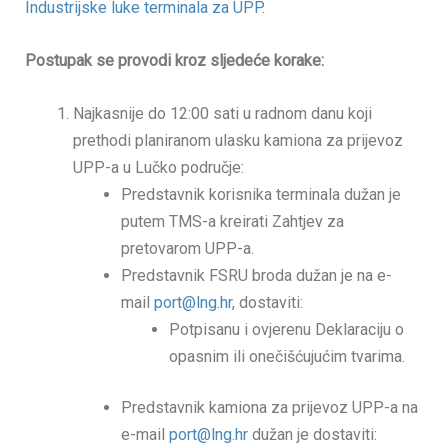
Industrijske luke terminala za UPP
.
Postupak se provodi kroz sljedeće korake:
Najkasnije do 12:00 sati u radnom danu koji
prethodi planiranom ulasku kamiona za prijevoz
UPP-a u Lučko područje:
Predstavnik korisnika terminala dužan je
putem TMS-a kreirati Zahtjev za
pretovarom UPP-a.
Predstavnik FSRU broda dužan je na e-
mail
port@lng.hr
, dostaviti:
Potpisanu i ovjerenu Deklaraciju o
opasnim ili onečišćujućim tvarima.
Predstavnik kamiona za prijevoz UPP-a na
e-mail
port@lng.hr
dužan je dostaviti: