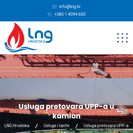
info@lng.hr
+385 1 4094 600
Usluga pretovara UPP-a u
kamion
LNG Hrvatska
Usluge i tarife
Usluga pretovara UPP-a
u kamion