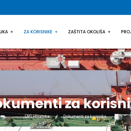
UKA
ZA KORISNIKE
ZAŠTITA OKOLIŠA
PRO
kumenti za korisn
LNG Hrvatska
Dokumenti za korisnike