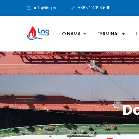
info@lng.hr
+385 1 4094 600
O NAMA
TERMINAL
L
Do