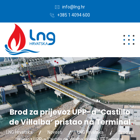
info@lng.hr
+385 1 4094 600
Brod za prijevoz UPP-a ‘Castillo
de Villalba’ pristao na Terminal
LNG Hrvatska
Novosti
LNG Hrvatska
Brod za
prijevoz UPP-a ‘Castillo de Villalba’ pristao na Terminal