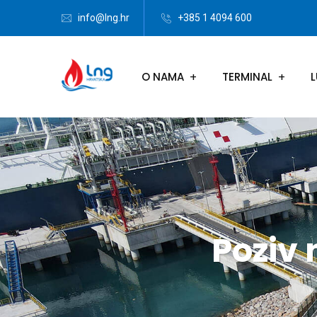
info@lng.hr
+385 1 4094 600
O NAMA
TERMINAL
L
Poziv