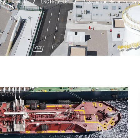
Novosti
LNG Hrvatska
Poziv na sudjelovanje u javn