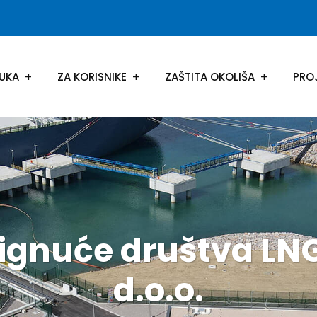
UKA
ZA KORISNIKE
ZAŠTITA OKOLIŠA
PRO
ignuće društva LN
d.o.o.