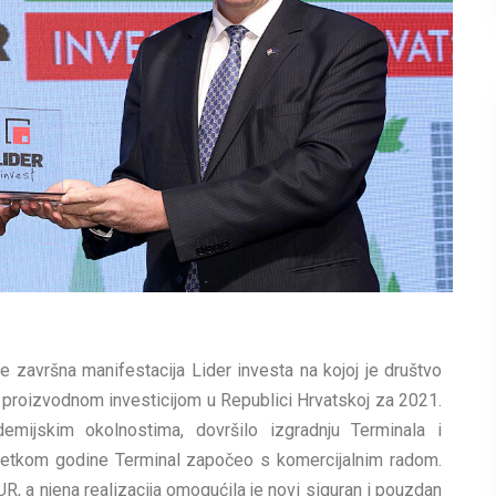
 završna manifestacija Lider investa na kojoj je društvo
 proizvodnom investicijom u Republici Hrvatskoj za 2021.
emijskim okolnostima, dovršilo izgradnju Terminala i
četkom godine Terminal započeo s komercijalnim radom.
UR, a njena realizacija omogućila je novi siguran i pouzdan