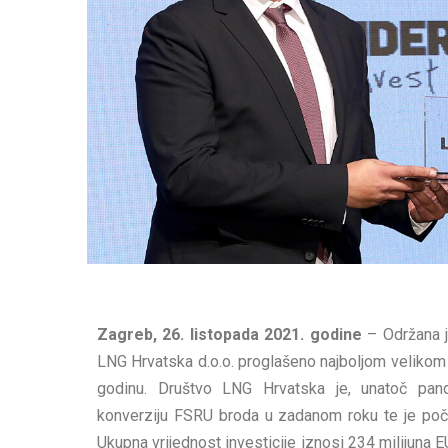
Zagreb, 26. listopada 2021. godine
– Održana je
LNG Hrvatska d.o.o. proglašeno najboljom velikom
godinu. Društvo LNG Hrvatska je, unatoč pand
konverziju FSRU broda u zadanom roku te je po
Ukupna vrijednost investicije iznosi 234 milijuna E