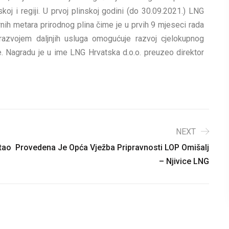
koj i regiji. U prvoj plinskoj godini (do 30.09.2021.) LNG
ornih metara prirodnog plina čime je u prvih 9 mjeseci rada
azvojem daljnjih usluga omogućuje razvoj cjelokupnog
. Nagradu je u ime LNG Hrvatska d.o.o. preuzeo direktor
NEXT
tao
Provedena Je Opća Vježba Pripravnosti LOP Omišalj
– Njivice LNG