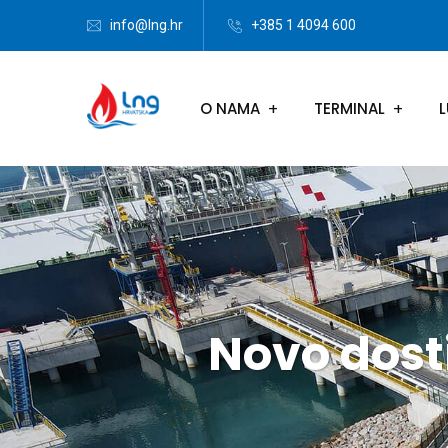
info@lng.hr
+385 1 4094 600
O NAMA
TERMINAL
L
Novo dost