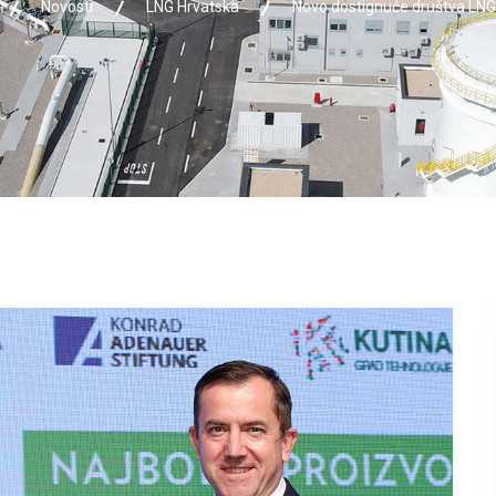
Novosti
LNG Hrvatska
Novo dostignuće društva LNG 