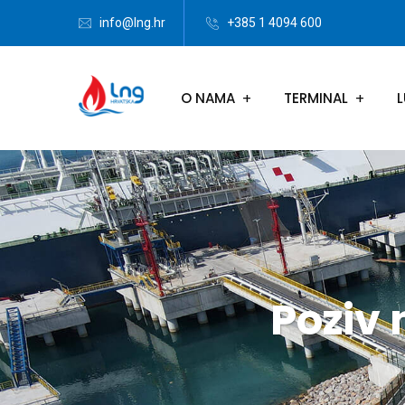
info@lng.hr
+385 1 4094 600
O NAMA
TERMINAL
L
Poziv