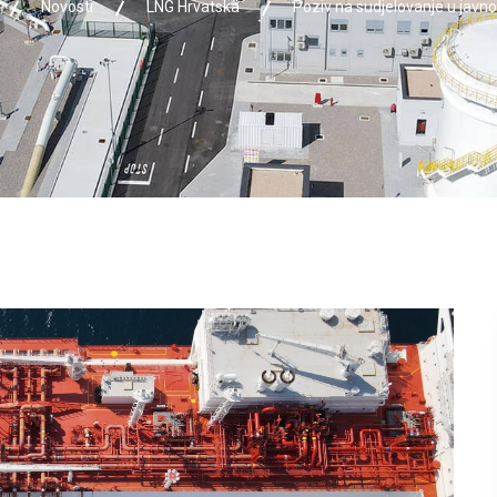
Novosti
LNG Hrvatska
Poziv na sudjelovanje u javn