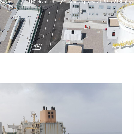
Novosti
LNG Hrvatska
Brod za prijevoz UPP-a ´Al Khattiya