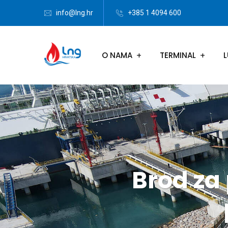
info@lng.hr
+385 1 4094 600
O NAMA
TERMINAL
L
Brod za 