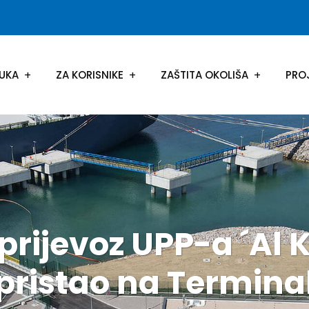
UKA
ZA KORISNIKE
ZAŠTITA OKOLIŠA
PRO
prijevoz UPP-a ´Al 
pristao na Termina