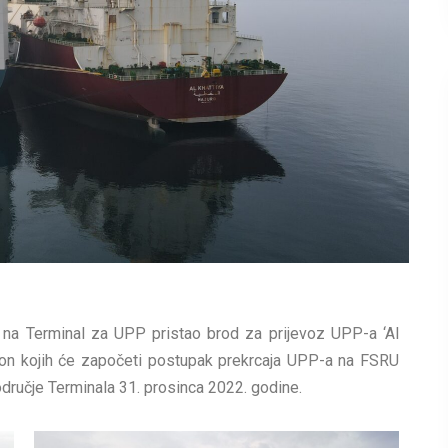
na Terminal za UPP pristao brod za prijevoz UPP-a ‘Al
akon kojih će započeti postupak prekrcaja UPP-a na FSRU
područje Terminala 31. prosinca 2022. godine.