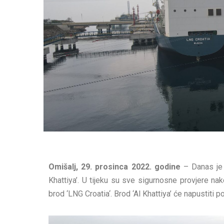
Omišalj, 29. prosinca 2022. godine
– Danas je 
Khattiya’. U tijeku su sve sigurnosne provjere n
brod ‘LNG Croatia‘. Brod ‘Al Khattiya’ će napustiti 