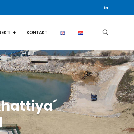
JEKTI
KONTAKT
Khattiya´
l