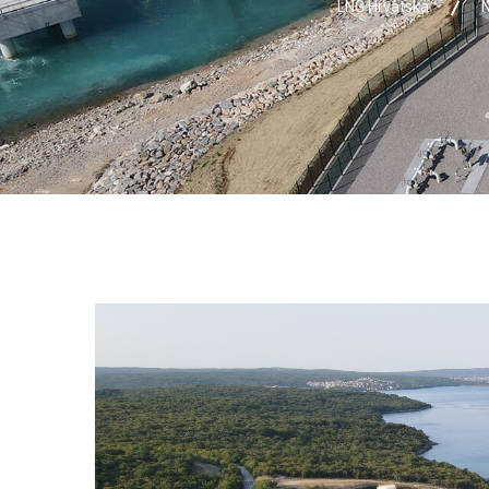
LNG Hrvatska
N