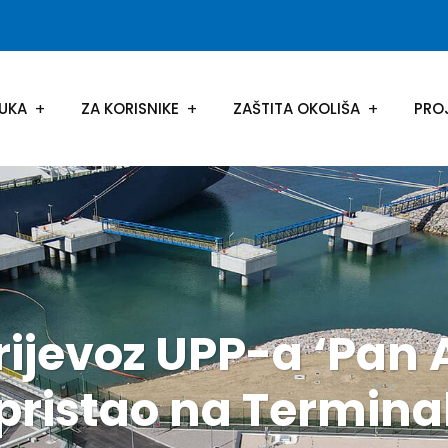
UKA
ZA KORISNIKE
ZAŠTITA OKOLIŠA
PRO
rijevoz UPP-a ‘Pan
pristao na Termina