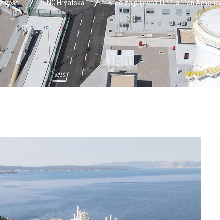
ovosti
LNG Hrvatska
Brod za prijevoz UPP-a ‘Pan America