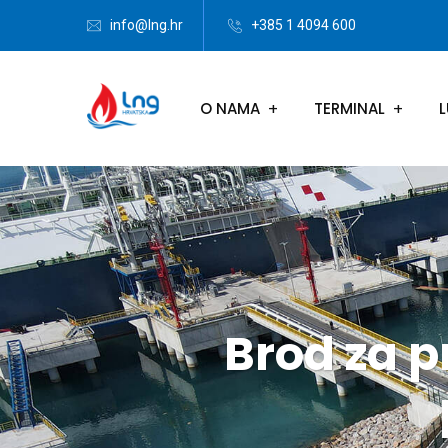
info@lng.hr
+385 1 4094 600
O NAMA
TERMINAL
L
Brod za p