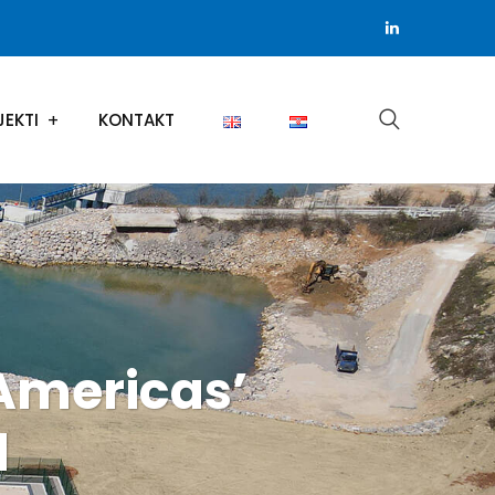
JEKTI
KONTAKT
 Americas’
l